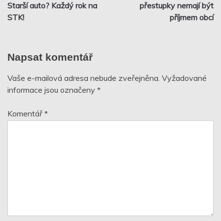
pro
Starší auto? Každý rok na
přestupky nemají být
STK!
příjmem obcí
příspěvek
Napsat komentář
Vaše e-mailová adresa nebude zveřejněna.
Vyžadované
informace jsou označeny
*
Komentář
*