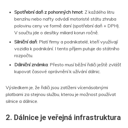
Spotřební daň z pohonných hmot
: Z každého litru
benzínu nebo nafty odvádí motoristé státu zhruba
polovinu ceny ve formě daní (spotřební daň + DPH).
V součtu jde o desítky miliard korun ročně.
Silniční daň
: Platí firmy a podnikatelé, kteří využívají
vozidla k podnikání. I tento příjem putuje do státního
rozpočtu.
Dálniční známka
: Přesto musí běžní řidiči ještě zvlášť
kupovat časové oprávnění k užívání dálnic.
Výsledkem je, že řidiči jsou zatíženi vícenásobnými
platbami za stejnou službu, kterou je možnost používat
silnice a dálnice.
2. Dálnice je veřejná infrastruktura