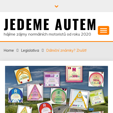
Skip
to
content
JEDEME AUTEM
hájíme zájmy normálních motoristů od roku 2020
Home
Legislativa
Dálniční známky? Zrušit!